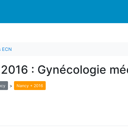
es ECN
 2016 : Gynécologie mé
>
ncy
Nancy + 2016