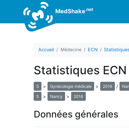
.net
MedShake
Accueil
Médecine
ECN
Statistiqu
Statistiques ECN
>
>
/
S
Gynécologie médicale
2016
Na
>
>
S
Nancy
2016
Données générales