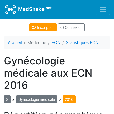
.net
MedShake
Inscription
Connexion
Accueil
Médecine
ECN
Statistiques ECN
Gynécologie
médicale aux ECN
2016
>
>
S
Gynécologie médicale
2016