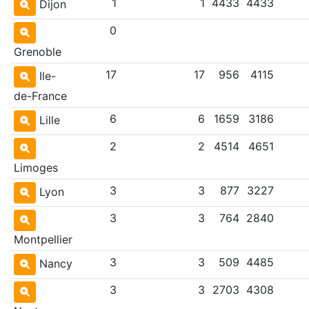
1
1
4433
4433
Dijon
0
Grenoble
17
17
956
4115
Ile-
de-France
6
6
1659
3186
Lille
2
2
4514
4651
Limoges
3
3
877
3227
Lyon
3
3
764
2840
Montpellier
3
3
509
4485
Nancy
3
3
2703
4308