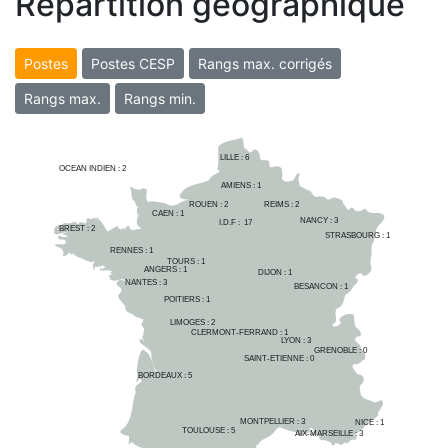
Répartition géographique
Postes
Postes CESP
Rangs max. corrigés
Rangs max.
Rangs min.
LILLE : 
6
OCEAN INDIEN :
2
AMIENS : 
1
ROUEN : 
2
REIMS : 
2
CAEN : 
1
NANCY : 
3
I.D.F :  
17
BREST : 
2
STRASBOURG : 
1
RENNES : 
1
TOURS : 
1
ANGERS : 
1
DIJON : 
1
NANTES : 
3
BESANCON : 
1
POITIERS : 
1
LIMOGES : 
2
CLERMONT-FERRAND : 
1
LYON : 
3
GRENOBLE : 
0
SAINT-ETIENNE : 
0
BORDEAUX : 
5
MONTPELLIER : 
3
NICE : 
1
TOULOUSE : 
5
AIX-MARSEILLE : 
3