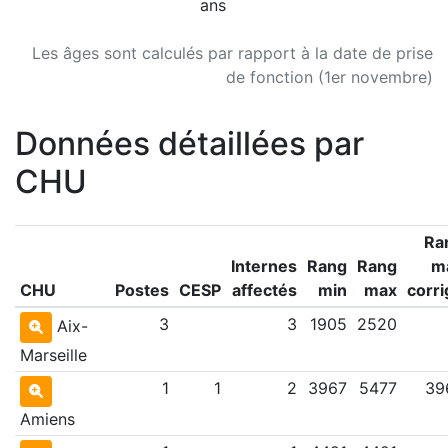
ans
Les âges sont calculés par rapport à la date de prise
de fonction (1er novembre)
Données détaillées par
CHU
Ra
Internes
Rang
Rang
m
CHU
Postes
CESP
affectés
min
max
corri
3
3
1905
2520
Aix-
Marseille
1
1
2
3967
5477
39
Amiens