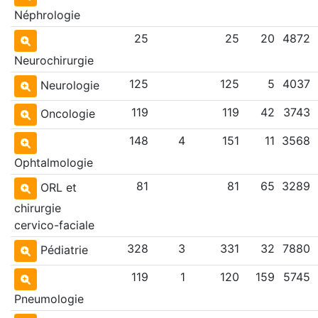
Néphrologie
25
25
20
4872
Neurochirurgie
125
125
5
4037
Neurologie
119
119
42
3743
Oncologie
148
4
151
11
3568
Ophtalmologie
81
81
65
3289
ORL et
chirurgie
cervico-faciale
328
3
331
32
7880
Pédiatrie
119
1
120
159
5745
Pneumologie