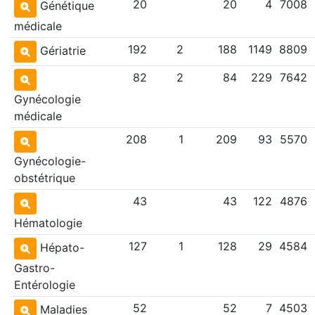
20
20
4
7008
Génétique
médicale
192
2
188
1149
8809
Gériatrie
82
2
84
229
7642
Gynécologie
médicale
208
1
209
93
5570
Gynécologie-
obstétrique
43
43
122
4876
Hématologie
127
1
128
29
4584
Hépato-
Gastro-
Entérologie
52
52
7
4503
Maladies