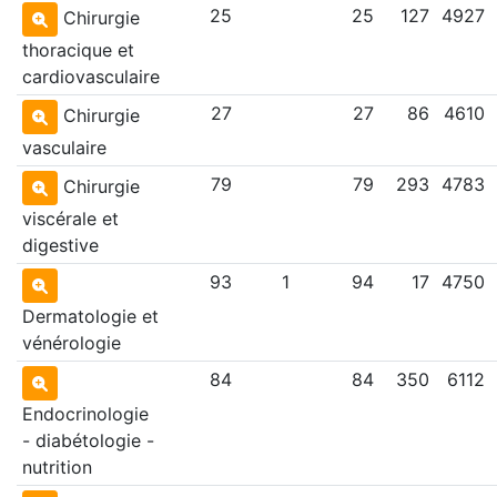
25
25
127
4927
Chirurgie
thoracique et
cardiovasculaire
27
27
86
4610
Chirurgie
vasculaire
79
79
293
4783
Chirurgie
viscérale et
digestive
93
1
94
17
4750
Dermatologie et
vénérologie
84
84
350
6112
Endocrinologie
- diabétologie -
nutrition