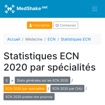
.net
MedShake
Inscription
Connexion
Accueil
Médecine
ECN
Statistiques ECN
Statistiques ECN
2020 par spécialités
>
/
S
Stats générales sur les ECN 2020
/
/
ECN 2020 par spécialités
ECN 2020 par CHU
ECN 2020 postes non pourvus