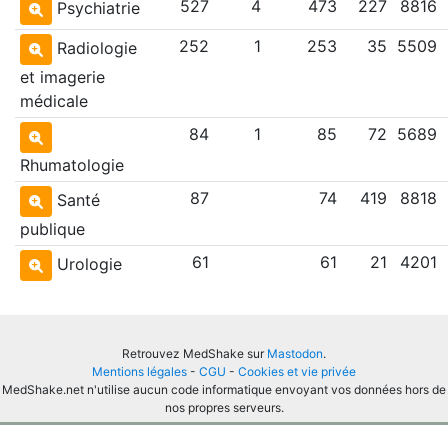
527
4
473
227
8816
Psychiatrie
252
1
253
35
5509
Radiologie
et imagerie
médicale
84
1
85
72
5689
Rhumatologie
87
74
419
8818
Santé
publique
61
61
21
4201
Urologie
Retrouvez MedShake sur
Mastodon
.
Mentions légales
-
CGU
-
Cookies et vie privée
MedShake.net n'utilise aucun code informatique envoyant vos données hors de
nos propres serveurs.