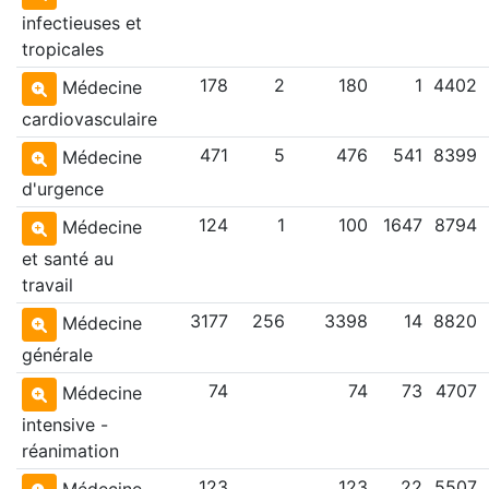
infectieuses et
tropicales
178
2
180
1
4402
Médecine
cardiovasculaire
471
5
476
541
8399
Médecine
d'urgence
124
1
100
1647
8794
Médecine
et santé au
travail
3177
256
3398
14
8820
Médecine
générale
74
74
73
4707
Médecine
intensive -
réanimation
123
123
22
5507
Médecine