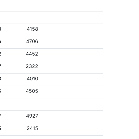
8
4158
6
4706
2
4452
7
2322
0
4010
5
4505
7
4927
5
2415