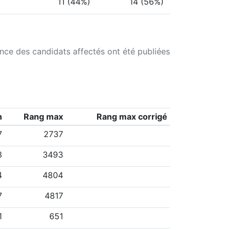
11 (44%)
14 (56%)
ance des candidats affectés ont été publiées
n
Rang max
Rang max corrigé
7
2737
3
3493
4
4804
7
4817
1
651