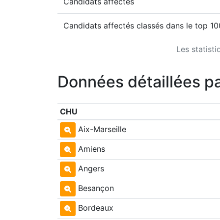
Candidats affectés
Candidats affectés classés dans le top 1
Les statist
Données détaillées p
CHU
Aix-Marseille
Amiens
Angers
Besançon
Bordeaux