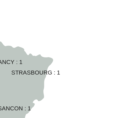
ANCY : 
1
STRASBOURG : 
1
SANCON : 
1