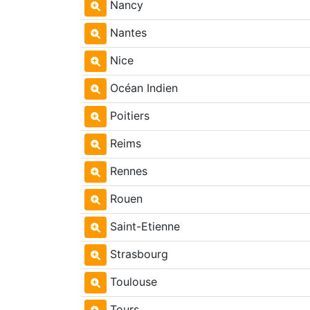
Nancy
Nantes
Nice
Océan Indien
Poitiers
Reims
Rennes
Rouen
Saint-Etienne
Strasbourg
Toulouse
Tours