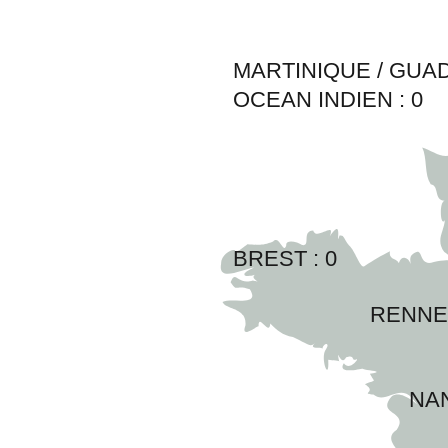
MARTINIQUE / GUA
OCEAN INDIEN :
0
BREST : 
0
RENNES
NAN