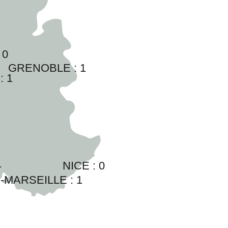
 
0
GRENOBLE : 
1
: 
1
1
NICE : 
0
-MARSEILLE : 
1