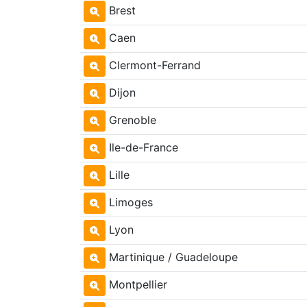
Brest
Caen
Clermont-Ferrand
Dijon
Grenoble
Ile-de-France
Lille
Limoges
Lyon
Martinique / Guadeloupe
Montpellier