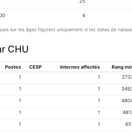
25
000
4
iques sur les âges figurent uniquement si les dates de naiss
ar CHU
Postes
CESP
Internes affectés
Rang mi
1
1
273
1
1
349
1
1
480
1
1
481
1
1
65