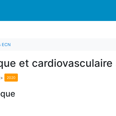
es ECN
ique et cardiovasculair
>
2020
ique