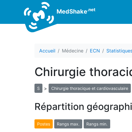
.net
MedShake
Accueil
Médecine
ECN
Statistiqu
Chirurgie thorac
>
S
Chirurgie thoracique et cardiovasculaire
Répartition géograph
Postes
Rangs max.
Rangs min.