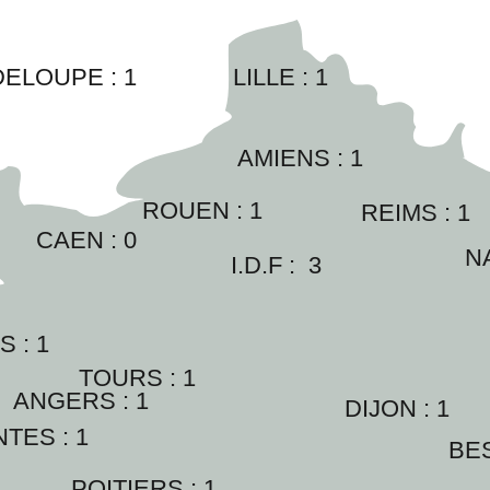
DELOUPE :
1
LILLE : 
1
AMIENS : 
1
ROUEN : 
1
REIMS : 
1
CAEN : 
0
N
I.D.F :  
3
 : 
1
TOURS : 
1
ANGERS : 
1
DIJON : 
1
TES : 
1
BE
POITIERS : 
1