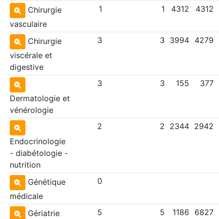
1
1
4312
4312
Chirurgie
vasculaire
3
3
3994
4279
Chirurgie
viscérale et
digestive
3
3
155
377
Dermatologie et
vénérologie
2
2
2344
2942
Endocrinologie
- diabétologie -
nutrition
0
Génétique
médicale
5
5
1186
6827
Gériatrie