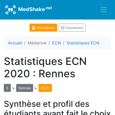
.net
MedShake
Inscription
Connexion
Accueil
Médecine
ECN
Statistiques ECN
Statistiques ECN
2020 : Rennes
>
>
S
Rennes
2020
Synthèse et profil des
étudiants ayant fait le choix