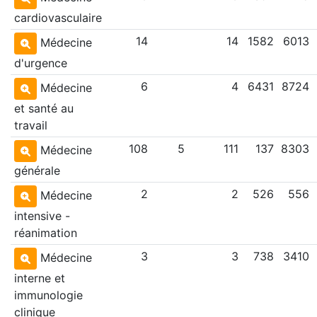
cardiovasculaire
14
14
1582
6013
Médecine
d'urgence
6
4
6431
8724
Médecine
et santé au
travail
108
5
111
137
8303
Médecine
générale
2
2
526
556
Médecine
intensive -
réanimation
3
3
738
3410
Médecine
interne et
immunologie
clinique