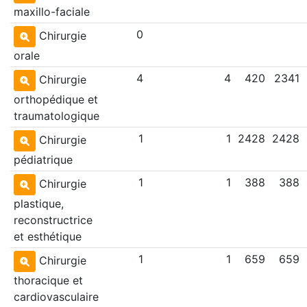
maxillo-faciale
0
Chirurgie
orale
4
4
420
2341
Chirurgie
orthopédique et
traumatologique
1
1
2428
2428
Chirurgie
pédiatrique
1
1
388
388
Chirurgie
plastique,
reconstructrice
et esthétique
1
1
659
659
Chirurgie
thoracique et
cardiovasculaire