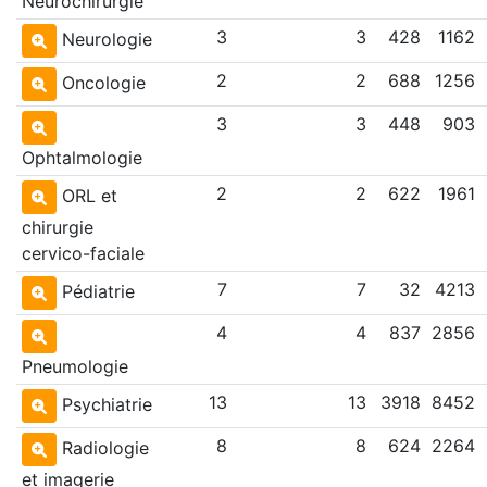
Neurochirurgie
3
3
428
1162
Neurologie
2
2
688
1256
Oncologie
3
3
448
903
Ophtalmologie
2
2
622
1961
ORL et
chirurgie
cervico-faciale
7
7
32
4213
Pédiatrie
4
4
837
2856
Pneumologie
13
13
3918
8452
Psychiatrie
8
8
624
2264
Radiologie
et imagerie