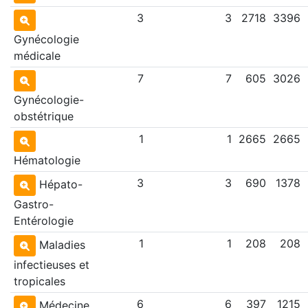
3
3
2718
3396
Gynécologie
médicale
7
7
605
3026
Gynécologie-
obstétrique
1
1
2665
2665
Hématologie
3
3
690
1378
Hépato-
Gastro-
Entérologie
1
1
208
208
Maladies
infectieuses et
tropicales
6
6
397
1215
Médecine