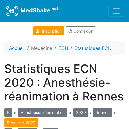
.net
MedShake
Inscription
Connexion
Accueil
Médecine
ECN
Statistiques ECN
Statistiques ECN
2020 : Anesthésie-
réanimation à Rennes
>
>
/
>
S
Anesthésie-réanimation
2020
Rennes
Rennes + 2020