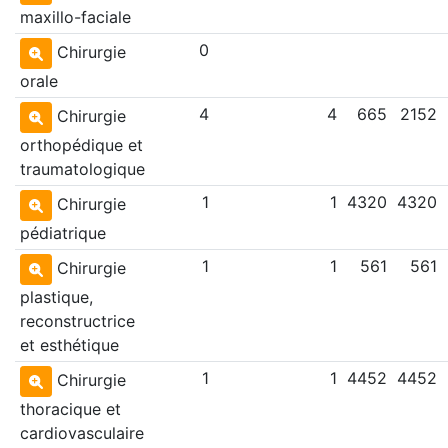
maxillo-faciale
0
Chirurgie
orale
4
4
665
2152
Chirurgie
orthopédique et
traumatologique
1
1
4320
4320
Chirurgie
pédiatrique
1
1
561
561
Chirurgie
plastique,
reconstructrice
et esthétique
1
1
4452
4452
Chirurgie
thoracique et
cardiovasculaire