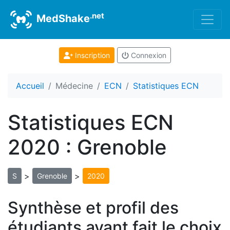
.net
MedShake
Inscription
Connexion
Accueil
Médecine
ECN
Statistiques ECN
Statistiques ECN
2020 : Grenoble
>
>
S
Grenoble
2020
Synthèse et profil des
étudiants ayant fait le choix