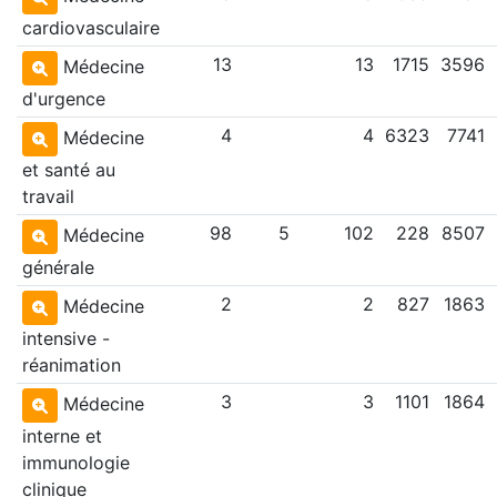
cardiovasculaire
13
13
1715
3596
Médecine
d'urgence
4
4
6323
7741
Médecine
et santé au
travail
98
5
102
228
8507
Médecine
générale
2
2
827
1863
Médecine
intensive -
réanimation
3
3
1101
1864
Médecine
interne et
immunologie
clinique