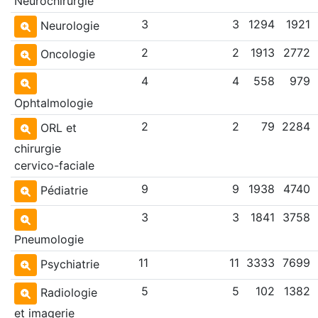
Neurochirurgie
3
3
1294
1921
Neurologie
2
2
1913
2772
Oncologie
4
4
558
979
Ophtalmologie
2
2
79
2284
ORL et
chirurgie
cervico-faciale
9
9
1938
4740
Pédiatrie
3
3
1841
3758
Pneumologie
11
11
3333
7699
Psychiatrie
5
5
102
1382
Radiologie
et imagerie