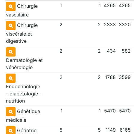
1
1
4265
4265
Chirurgie
vasculaire
2
2
2333
3320
Chirurgie
viscérale et
digestive
2
2
434
582
Dermatologie et
vénérologie
2
2
1788
3599
Endocrinologie
- diabétologie -
nutrition
1
1
5470
5470
Génétique
médicale
5
5
1149
6165
Gériatrie