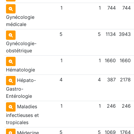
1
1
744
744
Gynécologie
médicale
5
5
1134
3943
Gynécologie-
obstétrique
1
1
1660
1660
Hématologie
4
4
387
2178
Hépato-
Gastro-
Entérologie
1
1
246
246
Maladies
infectieuses et
tropicales
5
5
1069
1764
Médecine