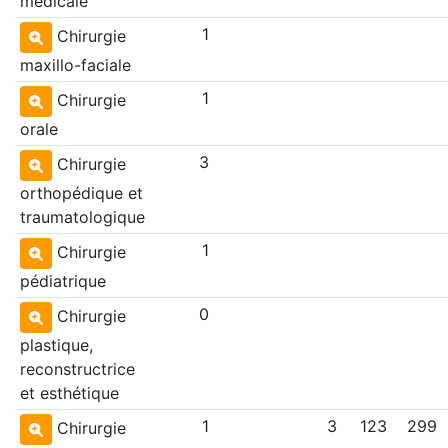
médicale
1
Chirurgie
maxillo-faciale
1
Chirurgie
orale
3
Chirurgie
orthopédique et
traumatologique
1
Chirurgie
pédiatrique
0
Chirurgie
plastique,
reconstructrice
et esthétique
1
3
123
299
Chirurgie