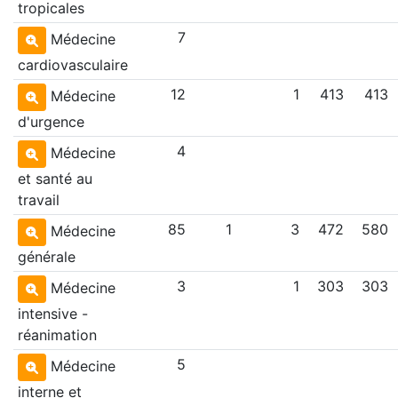
tropicales
7
Médecine
cardiovasculaire
12
1
413
413
Médecine
d'urgence
4
Médecine
et santé au
travail
85
1
3
472
580
Médecine
générale
3
1
303
303
Médecine
intensive -
réanimation
5
Médecine
interne et