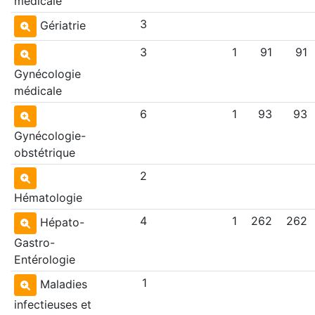
médicale
3
Gériatrie
3
1
91
91
Gynécologie
médicale
6
1
93
93
Gynécologie-
obstétrique
2
Hématologie
4
1
262
262
Hépato-
Gastro-
Entérologie
1
Maladies
infectieuses et