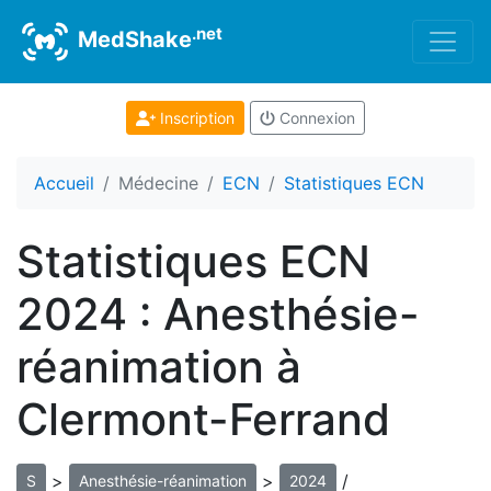
.net
MedShake
Inscription
Connexion
Accueil
Médecine
ECN
Statistiques ECN
Statistiques ECN
2024 : Anesthésie-
réanimation à
Clermont-Ferrand
>
>
/
S
Anesthésie-réanimation
2024