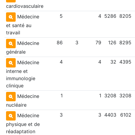
cardiovasculaire
5
4
5286
8205
Médecine
et santé au
travail
86
3
79
126
8295
Médecine
générale
4
4
32
4395
Médecine
interne et
immunologie
clinique
1
1
3208
3208
Médecine
nucléaire
3
3
4403
6102
Médecine
physique et de
réadaptation