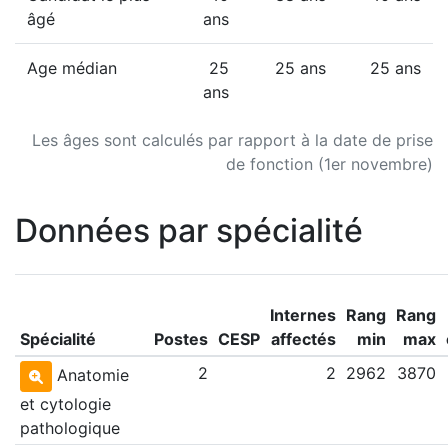
âgé
ans
Age médian
25
25 ans
25 ans
ans
Les âges sont calculés par rapport à la date de prise
de fonction (1er novembre)
Données par spécialité
Internes
Rang
Rang
Spécialité
Postes
CESP
affectés
min
max
2
2
2962
3870
Anatomie
et cytologie
pathologique