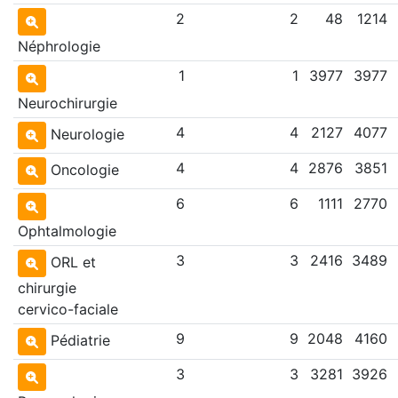
2
2
48
1214
Néphrologie
1
1
3977
3977
Neurochirurgie
4
4
2127
4077
Neurologie
4
4
2876
3851
Oncologie
6
6
1111
2770
Ophtalmologie
3
3
2416
3489
ORL et
chirurgie
cervico-faciale
9
9
2048
4160
Pédiatrie
3
3
3281
3926