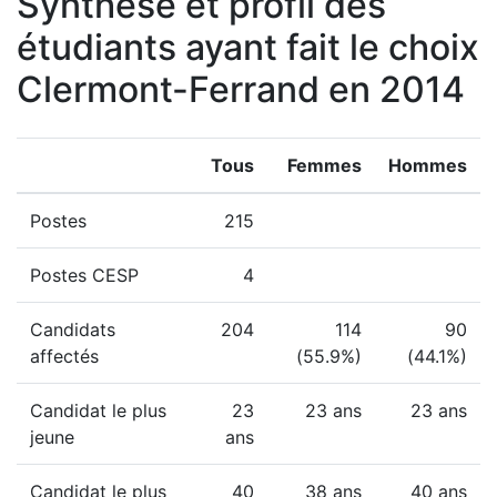
Synthèse et profil des
étudiants ayant fait le choix
Clermont-Ferrand en 2014
Tous
Femmes
Hommes
Postes
215
Postes CESP
4
Candidats
204
114
90
affectés
(55.9%)
(44.1%)
Candidat le plus
23
23 ans
23 ans
jeune
ans
Candidat le plus
40
38 ans
40 ans