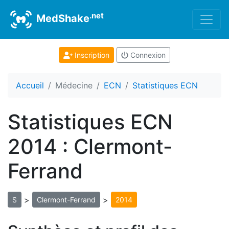
.net
MedShake
Inscription
Connexion
Accueil
Médecine
ECN
Statistiques ECN
Statistiques ECN
2014 : Clermont-
Ferrand
>
>
S
Clermont-Ferrand
2014