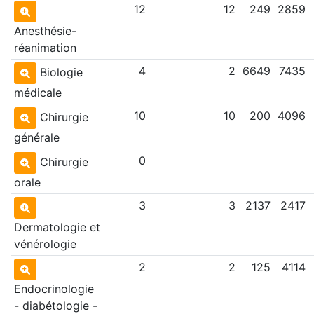
12
12
249
2859
Anesthésie-
réanimation
4
2
6649
7435
Biologie
médicale
10
10
200
4096
Chirurgie
générale
0
Chirurgie
orale
3
3
2137
2417
Dermatologie et
vénérologie
2
2
125
4114
Endocrinologie
- diabétologie -