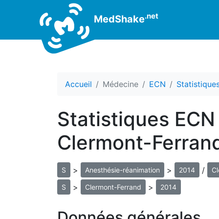
.net
MedShake
Accueil
Médecine
ECN
Statistiqu
Statistiques ECN
Clermont-Ferran
>
>
/
S
Anesthésie-réanimation
2014
Cl
>
>
S
Clermont-Ferrand
2014
Données générales