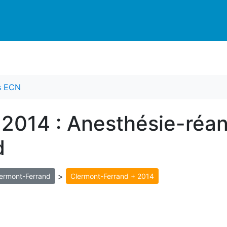
es ECN
 2014 : Anesthésie-réan
d
>
ermont-Ferrand
Clermont-Ferrand + 2014