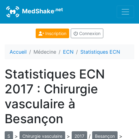
.net
MedShake
Inscription
Connexion
Accueil
Médecine
ECN
Statistiques ECN
Statistiques ECN
2017 : Chirurgie
vasculaire à
Besançon
>
>
/
>
S
Chirurgie vasculaire
2017
Besançon