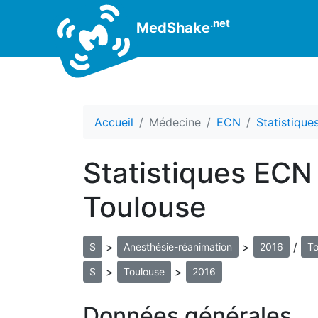
.net
MedShake
Accueil
Médecine
ECN
Statistiqu
Statistiques ECN
Toulouse
>
>
/
S
Anesthésie-réanimation
2016
To
>
>
S
Toulouse
2016
Données générales