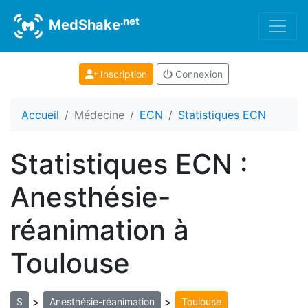
.net
MedShake
Inscription
Connexion
Accueil
Médecine
ECN
Statistiques ECN
Statistiques ECN :
Anesthésie-
réanimation à
Toulouse
>
>
S
Anesthésie-réanimation
Toulouse