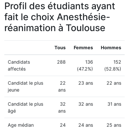
Profil des étudiants ayant
fait le choix Anesthésie-
réanimation à Toulouse
Tous
Femmes
Hommes
Candidats
288
136
152
affectés
(47.2%)
(52.8%)
Candidat le plus
22
23 ans
22 ans
jeune
ans
Candidat le plus
32
32 ans
31 ans
âgé
ans
Age médian
24
24 ans
25 ans