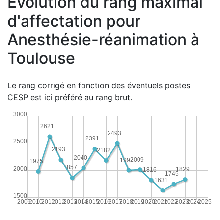
Évolution du rang maximal
d'affectation pour
Anesthésie-réanimation à
Toulouse
Le rang corrigé en fonction des éventuels postes
CESP est ici préféré au rang brut.
3000
2621
2493
2391
2500
2193
2182
2040
2009
1997
1975
1857
2000
1829
1816
1745
1631
1500
2009
2010
2011
2012
2013
2014
2015
2016
2017
2018
2019
2020
2021
2022
2023
2024
2025