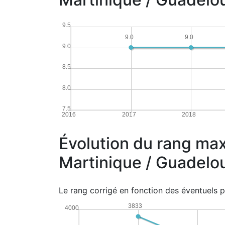
9.5
9.0
9.0
9.0
8.5
8.0
7.5
2016
2017
2018
Évolution du rang max
Martinique / Guadelo
Le rang corrigé en fonction des éventuels p
3833
4000