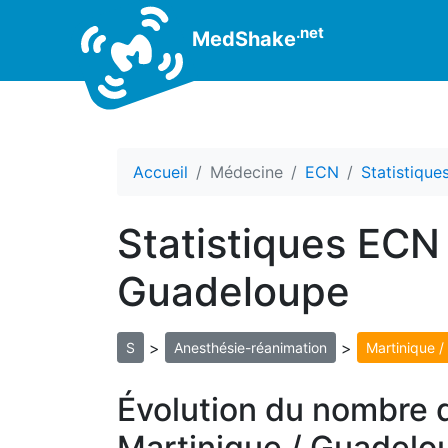
.net
MedShake
Accueil
Médecine
ECN
Statistiqu
Statistiques ECN
Guadeloupe
>
>
S
Anesthésie-réanimation
Martinique 
Évolution du nombre 
Martinique / Guadelo