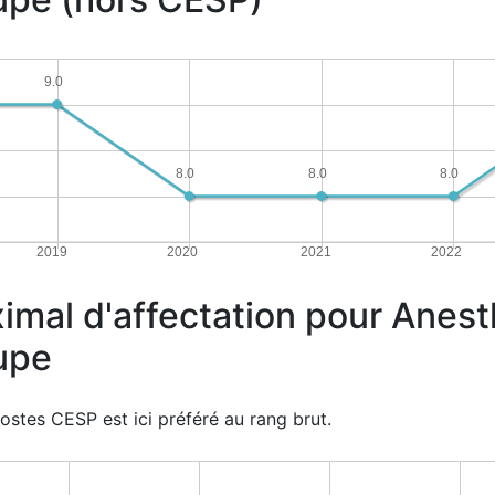
9.0
8.0
8.0
8.0
2019
2020
2021
2022
imal d'affectation pour Anes
upe
ostes CESP est ici préféré au rang brut.