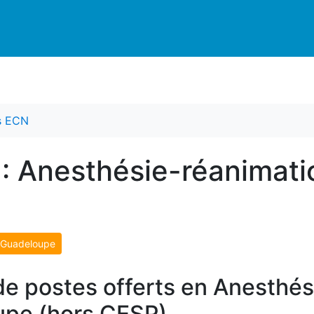
es ECN
 : Anesthésie-réanimati
/ Guadeloupe
de postes offerts en Anesthés
upe (hors CESP)