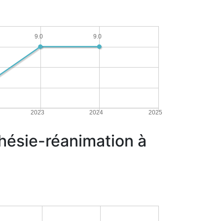
9.0
9.0
2023
2024
2025
thésie-réanimation à