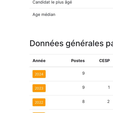
Candidat le plus âgé
Age médian
Données générales p
Année
Postes
CESP
9
2024
9
1
2023
8
2
2022