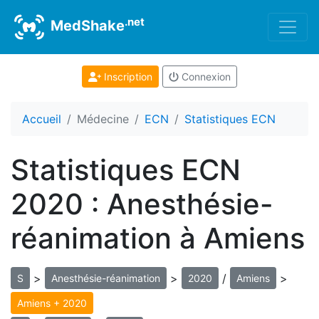
.net
MedShake
Inscription
Connexion
Accueil
Médecine
ECN
Statistiques ECN
Statistiques ECN
2020 : Anesthésie-
réanimation à Amiens
>
>
/
>
S
Anesthésie-réanimation
2020
Amiens
Amiens + 2020