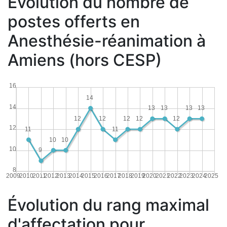
Évolution du nombre de
postes offerts en
Anesthésie-réanimation à
Amiens (hors CESP)
16
14
14
13
13
13
13
12
12
12
12
12
12
11
11
10
10
10
9
8
2009
2010
2011
2012
2013
2014
2015
2016
2017
2018
2019
2020
2021
2022
2023
2024
2025
Évolution du rang maximal
d'affectation pour