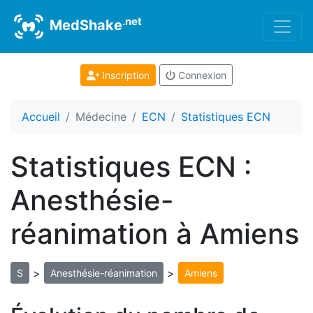
.net
MedShake
Inscription
Connexion
Accueil
Médecine
ECN
Statistiques ECN
Statistiques ECN :
Anesthésie-
réanimation à Amiens
>
>
S
Anesthésie-réanimation
Amiens