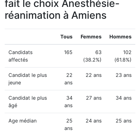
fait le choix Anesthésie-
réanimation à Amiens
Tous
Femmes
Hommes
Candidats
165
63
102
affectés
(38.2%)
(61.8%)
Candidat le plus
22
22 ans
23 ans
jeune
ans
Candidat le plus
34
27 ans
34 ans
âgé
ans
Age médian
25
24 ans
25 ans
ans