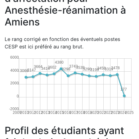
Anesthésie-réanimation à
Amiens
Le rang corrigé en fonction des éventuels postes
CESP est ici préféré au rang brut.
6000
4380
3743
3664
3602
3539
3478
3458
3416
3319
3298
3290
3199
3147
4000
3066
2000
177
0
-2000
2009
2010
2011
2012
2013
2014
2015
2016
2017
2018
2019
2020
2021
2022
2023
2024
2025
Profil des étudiants ayant