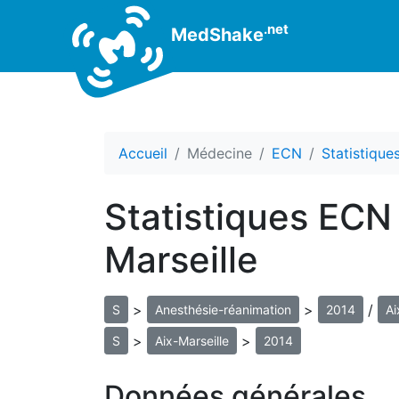
.net
MedShake
Accueil
Médecine
ECN
Statistiqu
Statistiques ECN
Marseille
>
>
/
S
Anesthésie-réanimation
2014
Ai
>
>
S
Aix-Marseille
2014
Données générales