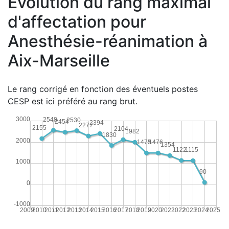
Évolution du rang maximal
d'affectation pour
Anesthésie-réanimation à
Aix-Marseille
Le rang corrigé en fonction des éventuels postes
CESP est ici préféré au rang brut.
3000
2548
2530
2454
2394
2277
2155
2104
1982
1830
2000
1476
1475
1354
1122
1115
1000
90
0
-1000
2009
2010
2011
2012
2013
2014
2015
2016
2017
2018
2019
2020
2021
2022
2023
2024
2025