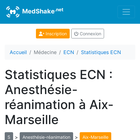
.net
MedShake
Inscription
Connexion
Accueil
Médecine
ECN
Statistiques ECN
Statistiques ECN :
Anesthésie-
réanimation à Aix-
Marseille
>
>
S
Anesthésie-réanimation
Aix-Marseille