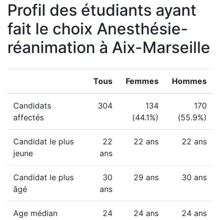
Profil des étudiants ayant
fait le choix Anesthésie-
réanimation à Aix-Marseille
Tous
Femmes
Hommes
Candidats
304
134
170
affectés
(44.1%)
(55.9%)
Candidat le plus
22
22 ans
22 ans
jeune
ans
Candidat le plus
30
29 ans
30 ans
âgé
ans
Age médian
24
24 ans
24 ans