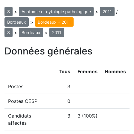
>
>
/
S
Anatomie et cytologie pathologique
2011
>
Bordeaux
Bordeaux + 2011
>
>
S
Bordeaux
2011
Données générales
Tous
Femmes
Hommes
Postes
3
Postes CESP
0
Candidats
3
3 (100%)
affectés