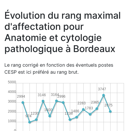
Évolution du rang maximal
d'affectation pour
Anatomie et cytologie
pathologique à Bordeaux
Le rang corrigé en fonction des éventuels postes
CESP est ici préféré au rang brut.
5000
3747
4000
3164
3146
2996
2994
3000
2365
2283
2075
1783
1600
1486
2000
1238
1230
974
1000
0