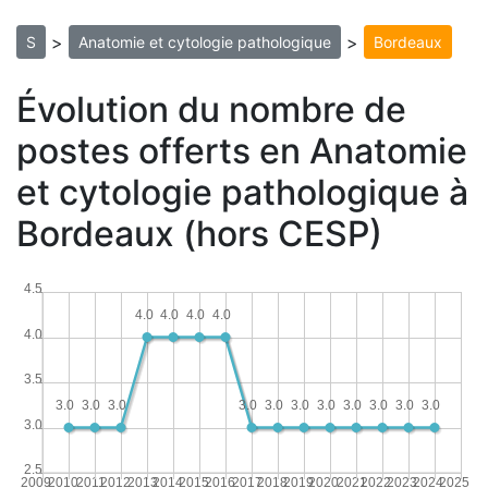
>
>
S
Anatomie et cytologie pathologique
Bordeaux
Évolution du nombre de
postes offerts en Anatomie
et cytologie pathologique à
Bordeaux (hors CESP)
4.5
4.0
4.0
4.0
4.0
4.0
3.5
3.0
3.0
3.0
3.0
3.0
3.0
3.0
3.0
3.0
3.0
3.0
3.0
2.5
2009
2010
2011
2012
2013
2014
2015
2016
2017
2018
2019
2020
2021
2022
2023
2024
2025