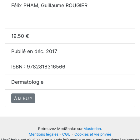
Félix PHAM, Guillaume ROUGIER
19.50
€
Publié en déc. 2017
ISBN :
9782818316566
Dermatologie
À la BU ?
Retrouvez MedShake sur
Mastodon
.
Mentions légales
-
CGU
-
Cookies et vie privée
MedShake.net n'utilise aucun code informatique envoyant vos données hors de