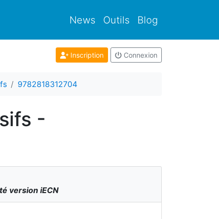
News
Outils
Blog
Inscription
Connexion
fs
9782818312704
ifs -
ité version iECN