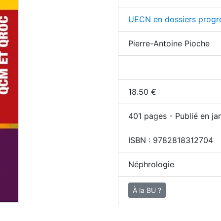
UECN en dossiers progre
Pierre-Antoine Pioche
18.50
€
401
pages - Publié en ja
ISBN :
9782818312704
Néphrologie
À la BU ?