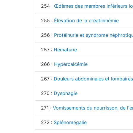
254 :
Œdèmes des membres inférieurs loc
255 :
Élévation de la créatininémie
256 :
Protéinurie et syndrome néphrotique
257 :
Hématurie
266 :
Hypercalcémie
267 :
Douleurs abdominales et lombaires 
270 :
Dysphagie
271 :
Vomissements du nourrisson, de l'en
272 :
Splénomégalie