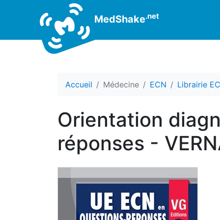
.net
MedShake
Accueil
Médecine
ECN
Librairie E
Orientation diag
réponses - VE