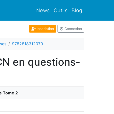
News
Outils
Blog
Inscription
Connexion
ses
9782818312070
CN en questions-
ue Tome 2