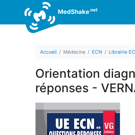
.net
MedShake
Accueil
Médecine
ECN
Librairie E
Orientation diag
réponses - VE