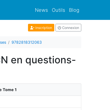
News
Outils
Blog
Inscription
Connexion
ses
9782818312063
CN en questions-
ue Tome 1