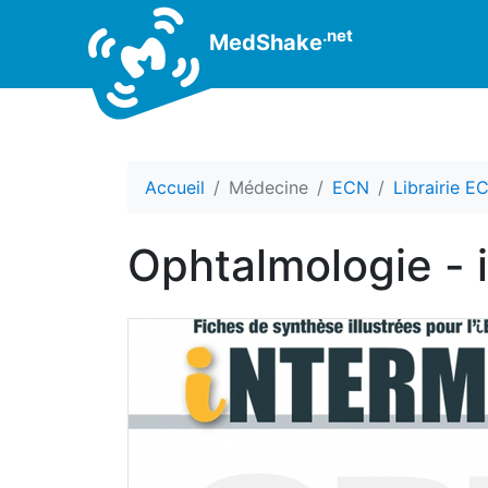
.net
MedShake
Accueil
Médecine
ECN
Librairie E
Ophtalmologie 