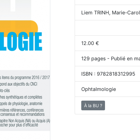
Liem TRINH, Marie-Caro
12.00
€
129
pages - Publié en m
ISBN :
9782818312995
Ophtalmologie
À la BU ?