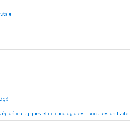
rutale
 âgé
 épidémiologiques et immunologiques ; principes de traiteme