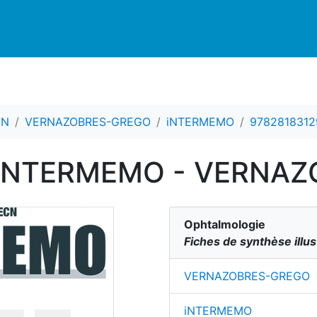
CN
VERNAZOBRES-GREGO
iNTERMEMO
9782818312
- iNTERMEMO - VERNA
Ophtalmologie
Fiches de synthèse illus
VERNAZOBRES-GREGO
iNTERMEMO