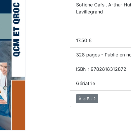
Sofiène Gafsi, Arthur Hu
Lavillegrand
17.50
€
328
pages - Publié en n
ISBN :
9782818312872
Gériatrie
À la BU ?