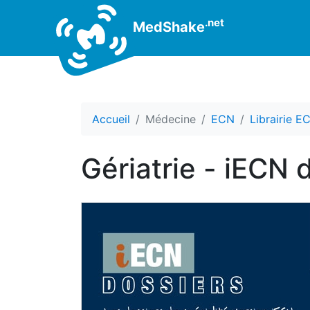
.net
MedShake
Accueil
Médecine
ECN
Librairie E
Gériatrie - iEC