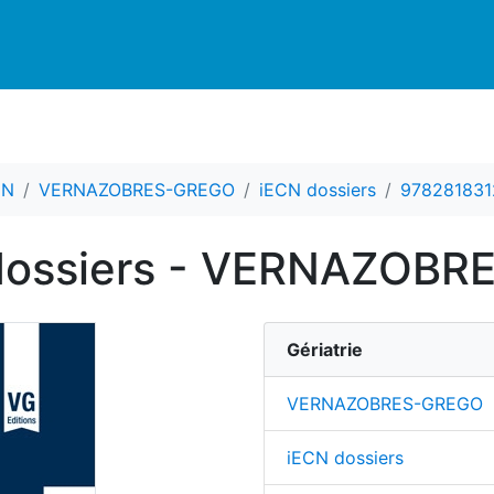
CN
VERNAZOBRES-GREGO
iECN dossiers
978281831
N dossiers - VERNAZOB
Gériatrie
VERNAZOBRES-GREGO
iECN dossiers