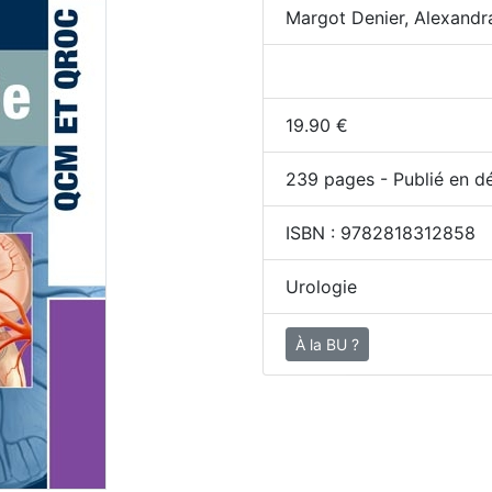
Margot Denier, Alexandr
19.90
€
239
pages - Publié en d
ISBN :
9782818312858
Urologie
À la BU ?