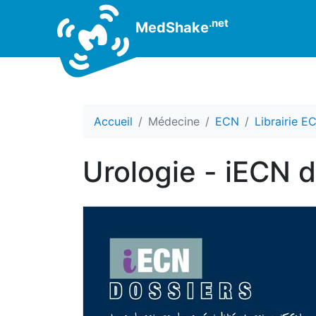
.net
MedShake
Accueil
Médecine
ECN
Librairie E
Urologie - iECN