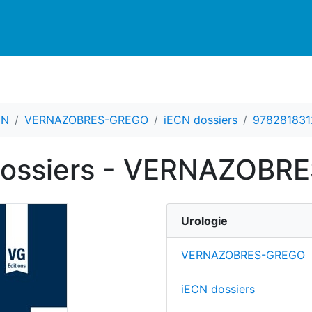
CN
VERNAZOBRES-GREGO
iECN dossiers
97828183
 dossiers - VERNAZOB
Urologie
VERNAZOBRES-GREGO
iECN dossiers