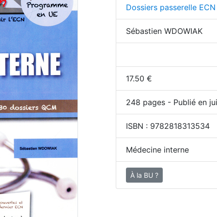
Dossiers passerelle ECN
Sébastien WDOWIAK
17.50
€
248
pages - Publié en ju
ISBN :
9782818313534
Médecine interne
À la BU ?