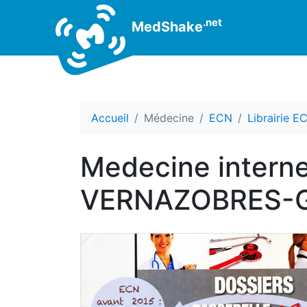
.net
MedShake
Accueil
Médecine
ECN
Librairie E
Medecine interne
VERNAZOBRES-