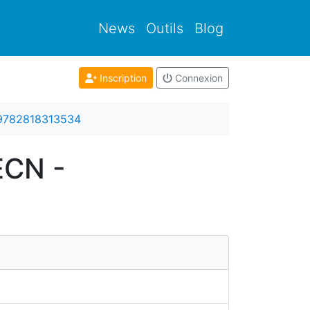
News
Outils
Blog
Inscription
Connexion
9782818313534
ECN -