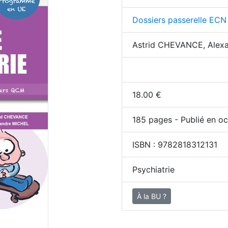
Dossiers passerelle ECN
Astrid CHEVANCE, Alex
18.00
€
185
pages - Publié en oc
ISBN :
9782818312131
Psychiatrie
À la BU ?