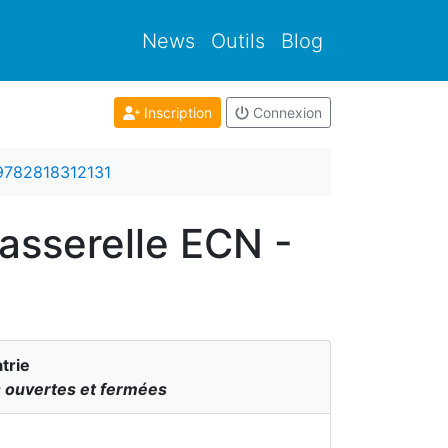
News
Outils
Blog
Inscription
Connexion
9782818312131
passerelle ECN -
trie
s ouvertes et fermées