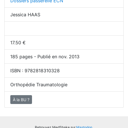
Dossiers passerelle ECN
Jessica HAAS
17.50
€
185
pages - Publié en nov. 2013
ISBN :
9782818310328
Orthopédie Traumatologie
À la BU ?
Retrouvez MedShake sur
Mastodon
.