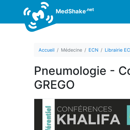
.net
MedShake
Accueil
Médecine
ECN
Librairie E
Pneumologie - C
GREGO