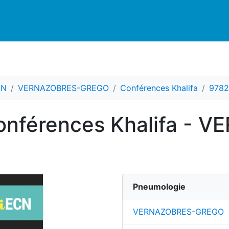
CN
VERNAZOBRES-GREGO
Conférences Khalifa
9782
onférences Khalifa - 
Pneumologie
VERNAZOBRES-GREGO