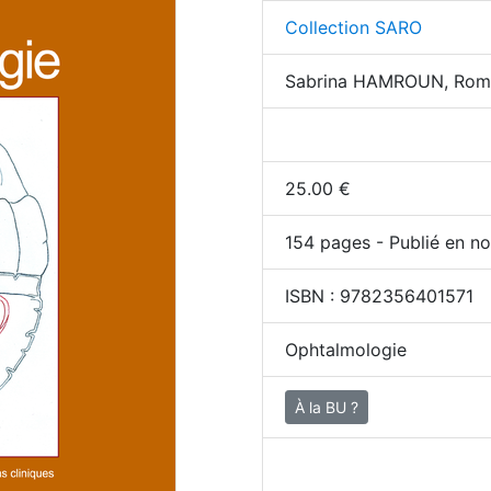
Collection SARO
Sabrina HAMROUN, Rom
25.00
€
154
pages - Publié en no
ISBN :
9782356401571
Ophtalmologie
À la BU ?