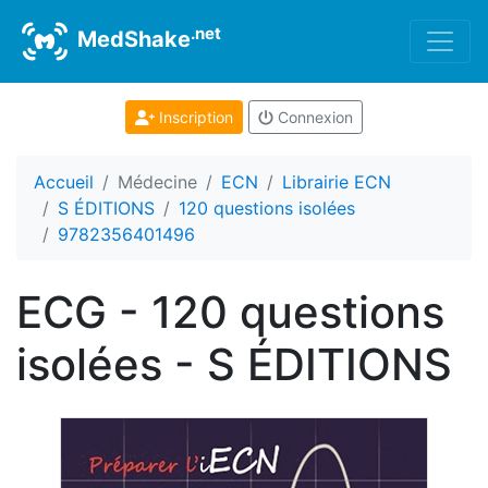
.net
MedShake
Inscription
Connexion
Accueil
Médecine
ECN
Librairie ECN
S ÉDITIONS
120 questions isolées
9782356401496
ECG - 120 questions
isolées - S ÉDITIONS