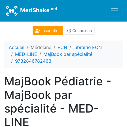
.net
MedShake
Inscription
Connexion
Accueil
Médecine
ECN
Librairie ECN
MED-LINE
MajBook par spécialité
9782846782463
MajBook Pédiatrie -
MajBook par
spécialité - MED-
LINE