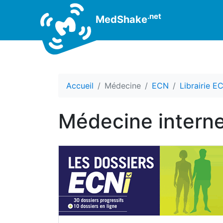
.net
MedShake
Accueil
Médecine
ECN
Librairie E
Médecine interne