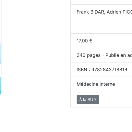
Frank BIDAR, Adrien PI
17.00
€
240
pages - Publié en a
ISBN :
9782843718816
Médecine interne
À la BU ?