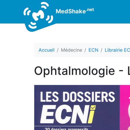
.net
MedShake
Accueil
Médecine
ECN
Librairie E
Ophtalmologie - 