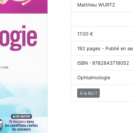
Matthieu WURTZ
17.00
€
192
pages - Publié en se
ISBN :
9782843718052
Ophtalmologie
À la BU ?