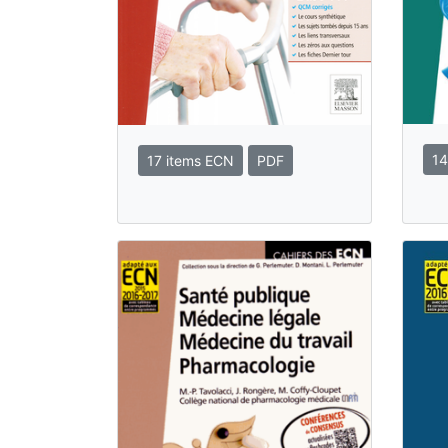
14
17 items ECN
PDF