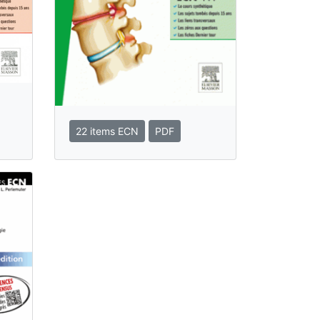
22 items ECN
PDF