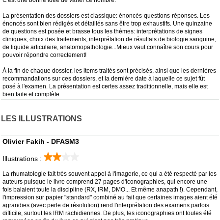
C'est une bonne idée de varier ce nombre.
La présentation des dossiers est classique: énoncés-questions-réponses. Les
énoncés sont bien rédigés et détaillés sans être trop exhaustifs. Une quinzaine
de questions est posée et brasse tous les thèmes: interprétations de signes
cliniques, choix des traitements, interprétation de résultats de biologie sanguine,
de liquide articulaire, anatomopathologie...Mieux vaut connaître son cours pour
pouvoir répondre correctement!
À la fin de chaque dossier, les items traités sont précisés, ainsi que les dernières
recommandations sur ces dossiers, et la dernière date à laquelle ce sujet fût
posé à l'examen. La présentation est certes assez traditionnelle, mais elle est
bien faite et complète.
LES ILLUSTRATIONS
Olivier Fakih - DFASM3
Illustrations :
La rhumatologie fait très souvent appel à l'imagerie, ce qui a été respecté par les
auteurs puisque le livre comprend 27 pages d'iconographies, qui encore une
fois balaient toute la discipline (RX, IRM, DMO... Et même anapath !). Cependant,
l'impression sur papier "standard" combiné au fait que certaines images aient été
agrandies (avec perte de résolution) rend l'interprétation des examens parfois
difficile, surtout les IRM rachidiennes. De plus, les iconographies ont toutes été