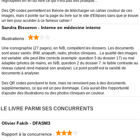
regroupées en fin du livre ce qui n'est pas très pratique...
Des QR-codes permettent en théorie de télécharger un cahier couleur de ces
images, mais il pointe sur la page du livre sur le site d'Ellipses sans que je trouve
un lien pour accéder à ce fameux cahier !
Sandra Bisseron - Interne en médecine interne
Illustrations :
Une iconographie (27 pages), en N/B, compètent les dossiers. Les documents
sont assez variés: IRM, anapath, radio, photos cliniques... La qualité des images
est variable: elle peut être correcte (exemple: question 5 du dossier 17) ou mal
adaptée (photos de mains, en N/B, question 2 du dossier 7: le faible contraste au
niveau cutané rend malaisé son analyse). Le point positif est la variété de
documents à analyser.
Des QR codes ponctuent le livre, mais ne renvoient pas à des documents
supplémentaires, ce qui est un peu dommage. Cela aurait être l'opportunité
d'ajouter des illustrations ou des photos cliniques en couleur.
LE LIVRE PARMI SES CONCURRENTS
Olivier Fakih - DFASM3
Rapport à la concurrence :