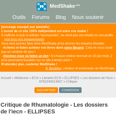
MedShake
.net
Outils
Forums
Blog
Nous soutenir
[message masqué aux abonnés]
L'avenir de ce site 100% indépendant est entre vos mains !
Il n'affiche ni pub ni articles "sponsorisés", ne vend pas vos emails ou vos profils
... [
voir tous nos engagements
]
Vous seul pouvez faire vivre MedShake et lui donner les moyens d'exister :
-
Achetez et faites acheter vos livres dans
notre librairie
. Cela ne vous coute
pas un centime de plus !
-
Abonnez-vous ou faites un don
! Si chaque visiteur donnait un 1€ par mois, 2
pros pourraient travailler sur ce site à temps plein !
N'attendez plus, soutenez MedShake !
B. Boutillier
, créateur et webmaster de MedShake
Accueil
Médecine
ECN
Librairie ECN
ELLIPSES
Les dossiers de l'iecn
9782340014657
Critique
INSCRIPTION
CONNEXION
Critique de Rhumatologie - Les dossiers
de l'iecn - ELLIPSES