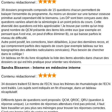
Contenu rédactionnel :
39 dossiers progressifs composés de 15 questions chacun permettent de
balayer l'ensemble du programme. Au moins un dossier sur une tumeur osseuse
primitive aurait cependant été le bienvenu. Les DP sont bien conçues avec des
questions variées allant de la sémiologie à un point précis du cours. Cette
diversité des questions est très appréciable ! Je trouve par contre qu'un trop
grand nombre de QCM présente des items liés entre eux (par exemple en
pensant que A est vrai, on peut d'office éliminer B), ce qui baisse parfois le
niveau de difficulté.
Autre point positif, les corrections, bien détaillées, à jour des dernières recos, et
qui comprennent parfois des rappels de cours (par exemple tableau sur les
topographies des atteintes radiculaires cervicales). Plus besoin de chercher
dans le collège !
Un tableau en fin du livre récapitule la liste des items abordés dans chacun des
dossiers ce qui est très pratique pour orienter ses révisions.
Sandra Bisseron - Interne en médecine interne
Contenu rédactionnel :
34 dossiers traitent 53 items de l'ECN: tous les thèmes de rhumatologie de l'ECN
sont traités. Les sujets sont indiqués en fin d'ouvrage, dans un tableau
récapitulatif.
Différents types de questions sont proposés: QCM, QROC, QRU (question à
réponse unique). Le nombre de réponses attendues n'est pas précisé, il faut
faire travailler un peu plus ses méninges pour trouver les réponses correctes.