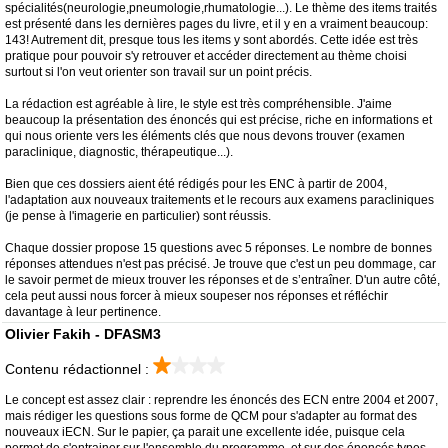
spécialités(neurologie,pneumologie,rhumatologie...). Le thème des items traités
est présenté dans les dernières pages du livre, et il y en a vraiment beaucoup:
143! Autrement dit, presque tous les items y sont abordés. Cette idée est très
pratique pour pouvoir s'y retrouver et accéder directement au thème choisi
surtout si l'on veut orienter son travail sur un point précis.
La rédaction est agréable à lire, le style est très compréhensible. J'aime
beaucoup la présentation des énoncés qui est précise, riche en informations et
qui nous oriente vers les éléments clés que nous devons trouver (examen
paraclinique, diagnostic, thérapeutique...).
Bien que ces dossiers aient été rédigés pour les ENC à partir de 2004,
l'adaptation aux nouveaux traitements et le recours aux examens paracliniques
(je pense à l'imagerie en particulier) sont réussis.
Chaque dossier propose 15 questions avec 5 réponses. Le nombre de bonnes
réponses attendues n'est pas précisé. Je trouve que c'est un peu dommage, car
le savoir permet de mieux trouver les réponses et de s’entraîner. D'un autre côté,
cela peut aussi nous forcer à mieux soupeser nos réponses et réfléchir
davantage à leur pertinence.
Olivier Fakih - DFASM3
Contenu rédactionnel :
Le concept est assez clair : reprendre les énoncés des ECN entre 2004 et 2007,
mais rédiger les questions sous forme de QCM pour s'adapter au format des
nouveaux iECN. Sur le papier, ça parait une excellente idée, puisque cela