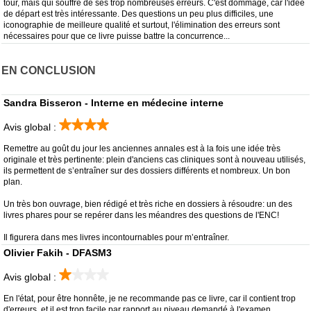
tour, mais qui souffre de ses trop nombreuses erreurs. C'est dommage, car l'idée
de départ est très intéressante. Des questions un peu plus difficiles, une
iconographie de meilleure qualité et surtout, l'élimination des erreurs sont
nécessaires pour que ce livre puisse battre la concurrence...
EN CONCLUSION
Sandra Bisseron - Interne en médecine interne
Avis global :
Remettre au goût du jour les anciennes annales est à la fois une idée très
originale et très pertinente: plein d'anciens cas cliniques sont à nouveau utilisés,
ils permettent de s’entraîner sur des dossiers différents et nombreux. Un bon
plan.
Un très bon ouvrage, bien rédigé et très riche en dossiers à résoudre: un des
livres phares pour se repérer dans les méandres des questions de l'ENC!
Il figurera dans mes livres incontournables pour m’entraîner.
Olivier Fakih - DFASM3
Avis global :
En l'état, pour être honnête, je ne recommande pas ce livre, car il contient trop
d'erreurs, et il est trop facile par rapport au niveau demandé à l'examen.