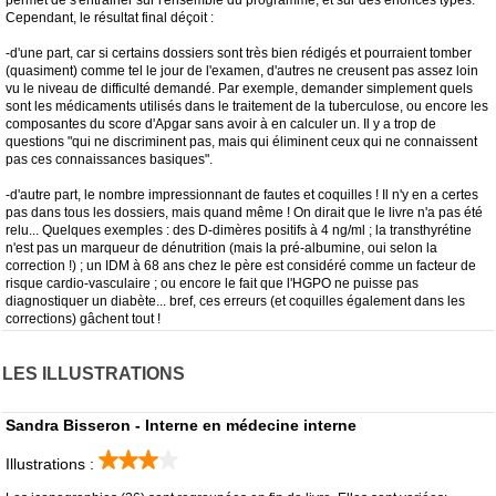
permet de s'entrainer sur l'ensemble du programme, et sur des énoncés types.
Cependant, le résultat final déçoit :
-d'une part, car si certains dossiers sont très bien rédigés et pourraient tomber
(quasiment) comme tel le jour de l'examen, d'autres ne creusent pas assez loin
vu le niveau de difficulté demandé. Par exemple, demander simplement quels
sont les médicaments utilisés dans le traitement de la tuberculose, ou encore les
composantes du score d'Apgar sans avoir à en calculer un. Il y a trop de
questions "qui ne discriminent pas, mais qui éliminent ceux qui ne connaissent
pas ces connaissances basiques".
-d'autre part, le nombre impressionnant de fautes et coquilles ! Il n'y en a certes
pas dans tous les dossiers, mais quand même ! On dirait que le livre n'a pas été
relu... Quelques exemples : des D-dimères positifs à 4 ng/ml ; la transthyrétine
n'est pas un marqueur de dénutrition (mais la pré-albumine, oui selon la
correction !) ; un IDM à 68 ans chez le père est considéré comme un facteur de
risque cardio-vasculaire ; ou encore le fait que l'HGPO ne puisse pas
diagnostiquer un diabète... bref, ces erreurs (et coquilles également dans les
corrections) gâchent tout !
LES ILLUSTRATIONS
Sandra Bisseron - Interne en médecine interne
Illustrations :