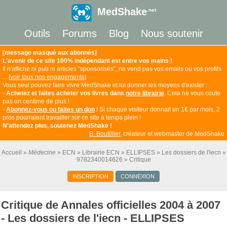
MedShake
.net
Outils
Forums
Blog
Nous soutenir
[message masqué aux abonnés]
L'avenir de ce site 100% indépendant est entre vos mains !
Il n'affiche ni pub ni articles "sponsorisés", ne vend pas vos emails ou vos profils
... [
voir tous nos engagements
]
Vous seul pouvez faire vivre MedShake et lui donner les moyens d'exister :
-
Achetez et faites acheter vos livres dans
notre librairie
. Cela ne vous coute
pas un centime de plus !
-
Abonnez-vous ou faites un don
! Si chaque visiteur donnait un 1€ par mois, 2
pros pourraient travailler sur ce site à temps plein !
N'attendez plus, soutenez MedShake !
B. Boutillier
, créateur et webmaster de MedShake
Accueil
Médecine
ECN
Librairie ECN
ELLIPSES
Les dossiers de l'iecn
9782340014626
Critique
INSCRIPTION
CONNEXION
Critique de Annales officielles 2004 à 2007
- Les dossiers de l'iecn - ELLIPSES