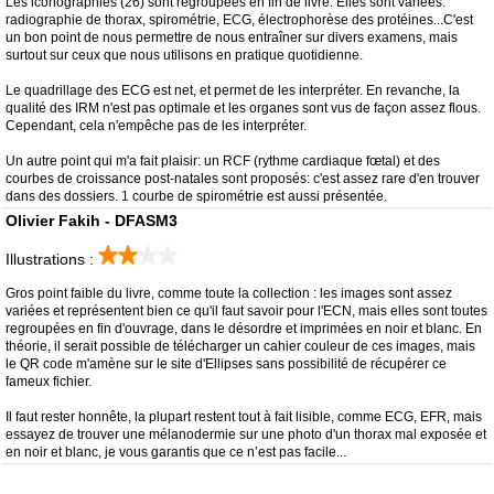
Les iconographies (26) sont regroupées en fin de livre. Elles sont variées:
radiographie de thorax, spirométrie, ECG, électrophorèse des protéines...C'est
un bon point de nous permettre de nous entraîner sur divers examens, mais
surtout sur ceux que nous utilisons en pratique quotidienne.
Le quadrillage des ECG est net, et permet de les interpréter. En revanche, la
qualité des IRM n'est pas optimale et les organes sont vus de façon assez flous.
Cependant, cela n'empêche pas de les interpréter.
Un autre point qui m'a fait plaisir: un RCF (rythme cardiaque fœtal) et des
courbes de croissance post-natales sont proposés: c'est assez rare d'en trouver
dans des dossiers. 1 courbe de spirométrie est aussi présentée.
Olivier Fakih - DFASM3
Illustrations :
Gros point faible du livre, comme toute la collection : les images sont assez
variées et représentent bien ce qu'il faut savoir pour l'ECN, mais elles sont toutes
regroupées en fin d'ouvrage, dans le désordre et imprimées en noir et blanc. En
théorie, il serait possible de télécharger un cahier couleur de ces images, mais
le QR code m'amène sur le site d'Ellipses sans possibilité de récupérer ce
fameux fichier.
Il faut rester honnête, la plupart restent tout à fait lisible, comme ECG, EFR, mais
essayez de trouver une mélanodermie sur une photo d'un thorax mal exposée et
en noir et blanc, je vous garantis que ce n’est pas facile...