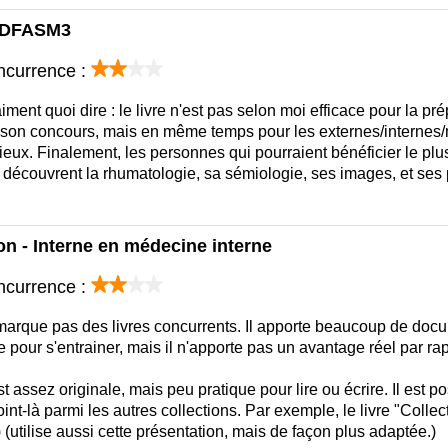
- DFASM3
ncurrence :
iment quoi dire : le livre n'est pas selon moi efficace pour la pr
 son concours, mais en même temps pour les externes/internes/m
ieux. Finalement, les personnes qui pourraient bénéficier le plu
i découvrent la rhumatologie, sa sémiologie, ses images, et ses 
n - Interne en médecine interne
ncurrence :
marque pas des livres concurrents. Il apporte beaucoup de docu
e pour s'entrainer, mais il n'apporte pas un avantage réel par r
t assez originale, mais peu pratique pour lire ou écrire. Il est
int-là parmi les autres collections. Par exemple, le livre "Colle
(utilise aussi cette présentation, mais de façon plus adaptée.)