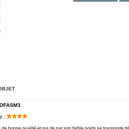
OBJET
- DFASM3
e :
4 de bonne qualité et qui de par son faible poids se transporte 