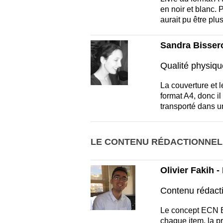
en noir et blanc. 
aurait pu être plus
Sandra Bissero
Qualité physiqu
La couverture et l
format A4, donc il
transporté dans u
LE CONTENU RÉDACTIONNEL
Olivier Fakih 
Contenu rédact
Le concept ECN Bra
chaque item, la p