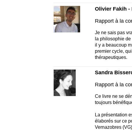
Olivier Fakih 
Rapport à la co
Je ne sais pas vra
la philosophie de
il y a beaucoup m
premier cycle, qu
thérapeutiques.
Sandra Bissero
Rapport à la co
Ce livre ne se dé
toujours bénéfiqu
La présentation es
élaborés sur ce po
Vernazobres (VG) 