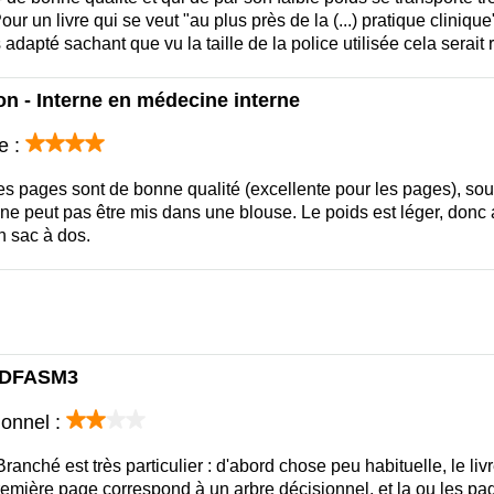
Pour un livre qui se veut "au plus près de la (...) pratique cliniqu
 adapté sachant que vu la taille de la police utilisée cela serait 
n - Interne en médecine interne
e :
es pages sont de bonne qualité (excellente pour les pages), soupl
 ne peut pas être mis dans une blouse. Le poids est léger, donc 
n sac à dos.
- DFASM3
ionnel :
nché est très particulier : d'abord chose peu habituelle, le liv
remière page correspond à un arbre décisionnel, et la ou les pag