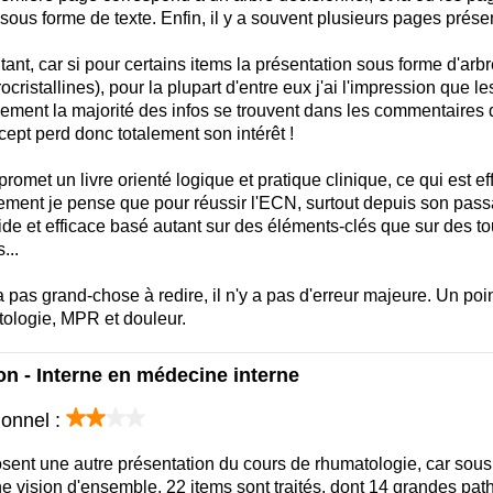
ous forme de texte. Enfin, il y a souvent plusieurs pages prése
ant, car si pour certains items la présentation sous forme d'arb
ocristallines), pour la plupart d'entre eux j'ai l'impression que le
alement la majorité des infos se trouvent dans les commentaires 
cept perd donc totalement son intérêt !
romet un livre orienté logique et pratique clinique, ce qui est ef
ent je pense que pour réussir l'ECN, surtout depuis son passa
de et efficace basé autant sur des éléments-clés que sur des tou
...
y a pas grand-chose à redire, il n'y a pas d'erreur majeure. Un poi
tologie, MPR et douleur.
n - Interne en médecine interne
ionnel :
sent une autre présentation du cours de rhumatologie, car sous 
e vision d'ensemble. 22 items sont traités, dont 14 grandes pat