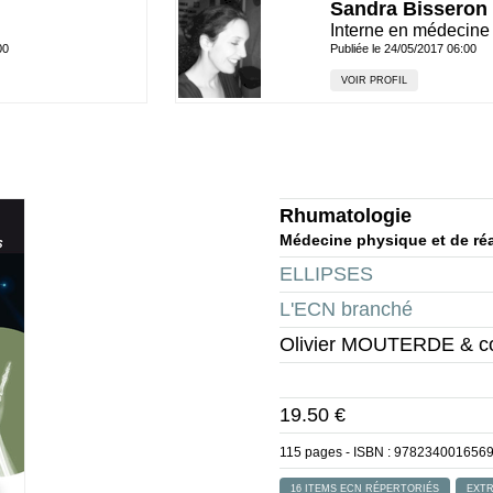
Sandra Bisseron
Interne en médecine 
00
Publiée le 24/05/2017 06:00
VOIR PROFIL
Rhumatologie
Médecine physique et de ré
ELLIPSES
L'ECN branché
Olivier MOUTERDE & c
19.50 €
115 pages - ISBN :
978234001656
16 ITEMS ECN RÉPERTORIÉS
EXTR