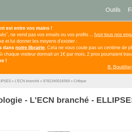
Outils
F
nt est entre vos mains !
isés", ne vend pas vos emails ou vos profils ... [
voir tous nos en
 et lui donner les moyens d'exister :
es dans
notre librairie
. Cela ne vous coute pas un centime de pl
Si chaque visiteur donnait un 1€ par mois, 2 pros pourraient travai
e !
B. Boutillier
LIPSES
L'ECN branché
9782340016569
Critique
ologie - L'ECN branché - ELLIPS