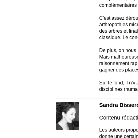
complémentaires s
C'est assez dérout
arthropathies micr
des arbres et fin
classique. Le con
De plus, on nous p
Mais malheureusem
raisonnement rapi
gagner des places
Sur le fond, il n'
disciplines rhuma
Sandra Bissero
Contenu rédact
Les auteurs propo
donne une certain