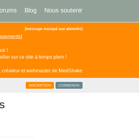
orums
Blog
Nous soutenir
[message masqué aux abonnés]
gagements
]
us !
ller sur ce site à temps plein !
, créateur et webmaster de MedShake
INSCRIPTION
CONNEXION
ES