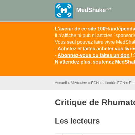
MedShake
.net
L'avenir de ce site 100% indépenda
Il n'affiche ni pub ni articles "sponsor
Vous seul pouvez faire vivre MedShake
-
Achetez et faites acheter vos livr
-
Abonnez-vous ou faites un don
! 
N'attendez plus, soutenez MedShak
Accueil
Médecine
ECN
Librairie ECN
EL
Critique de Rhumat
Les lecteurs