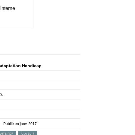
interne
adaptation Handicap
o.
9
- Publié en janv. 2017
AITS PDF
À LA BU ?