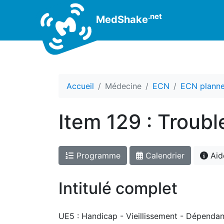
.net
MedShake
Accueil
Médecine
ECN
ECN planne
Item 129 : Troubl
Programme
Calendrier
Aid
Intitulé complet
UE5 : Handicap - Vieillissement - Dépendan