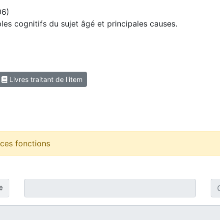
06)
es cognitifs du sujet âgé et principales causes.
Livres traitant de l'item
r ces fonctions