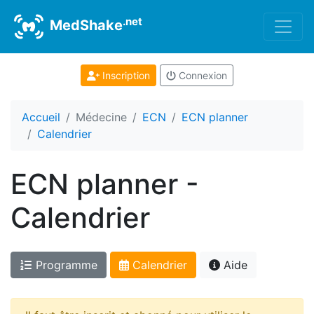
.net
MedShake
Inscription
Connexion
Accueil
Médecine
ECN
ECN planner
Calendrier
ECN planner -
Calendrier
Programme
Calendrier
Aide