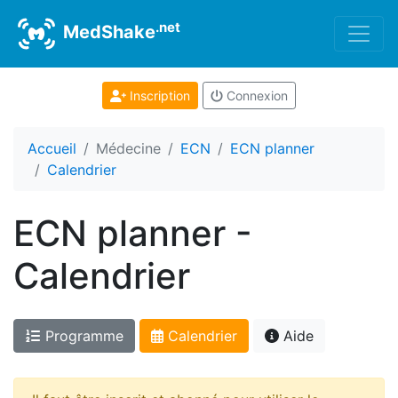
.net
MedShake
Inscription
Connexion
Accueil
Médecine
ECN
ECN planner
Calendrier
ECN planner -
Calendrier
Programme
Calendrier
Aide