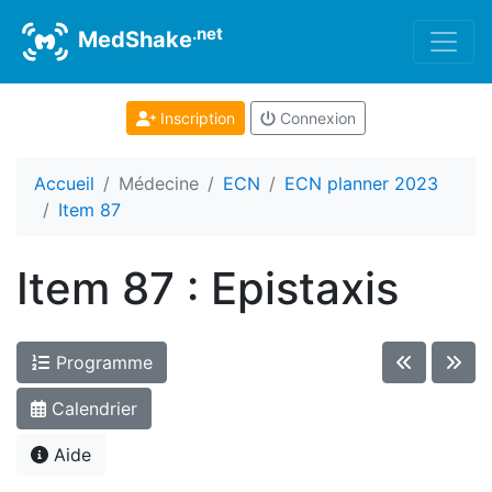
.net
MedShake
Inscription
Connexion
Accueil
Médecine
ECN
ECN planner 2023
Item 87
Item 87 : Epistaxis
Programme
Calendrier
Aide