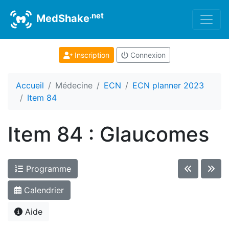
.net
MedShake
Inscription
Connexion
Accueil
Médecine
ECN
ECN planner 2023
Item 84
Item 84 : Glaucomes
Programme
Calendrier
Aide