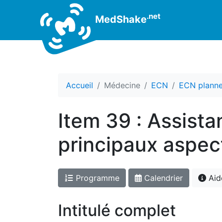
.net
MedShake
Accueil
Médecine
ECN
ECN plann
Item 39 : Assista
principaux aspec
Programme
Calendrier
Aid
Intitulé complet