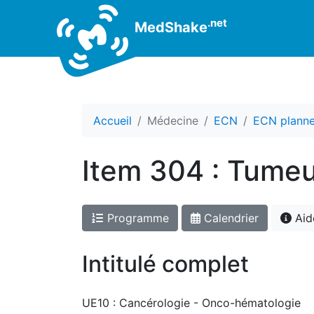
.net
MedShake
Accueil
Médecine
ECN
ECN plann
Item 304 : Tumeur
Programme
Calendrier
Aid
Intitulé complet
UE10 : Cancérologie - Onco-hématologie