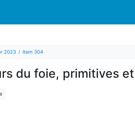
er 2023
Item 304
s du foie, primitives e
e