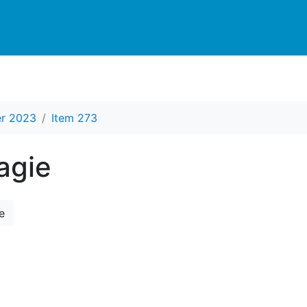
er 2023
Item 273
agie
e