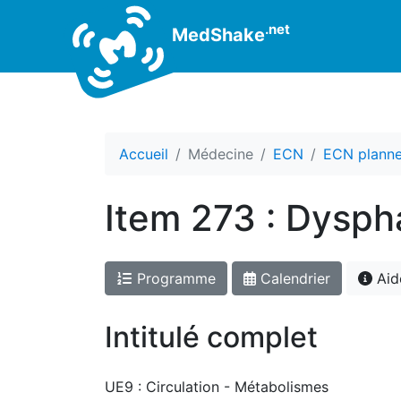
.net
MedShake
Accueil
Médecine
ECN
ECN plann
Item 273 : Dysph
Programme
Calendrier
Aid
Intitulé complet
UE9 : Circulation - Métabolismes