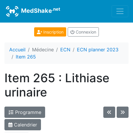
.net
MedShake
Inscription
Connexion
Accueil
Médecine
ECN
ECN planner 2023
Item 265
Item 265 : Lithiase
urinaire
Programme
Calendrier